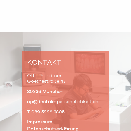
KONTAKT
Otto Prandtner
Goethestraße 47
80336 München
op@dentale-persoenlichkeit.de
T 089 5999 2805
Impressum
Datenschutzerklärung