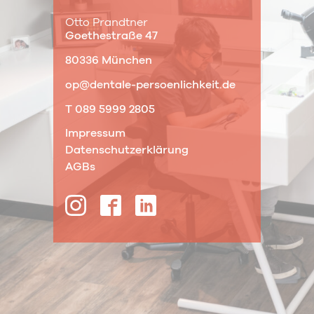
Otto Prandtner
Goethestraße 47
80336 München
op@dentale-persoenlichkeit.de
T 089 5999 2805
Impressum
Datenschutzerklärung
AGBs