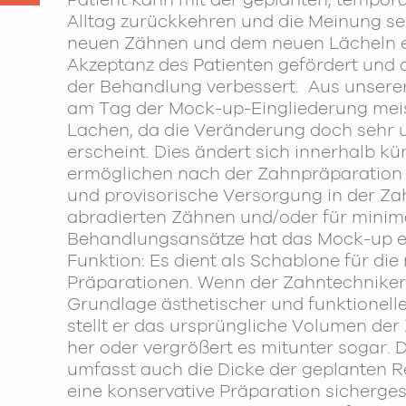
Patient kann mit der geplanten, temporä
Alltag zurückkehren und die Meinung s
neuen Zähnen und dem neuen Lächeln ei
Akzeptanz des Patienten gefördert und
der Behandlung verbessert. Aus unserer 
am Tag der Mock-up-Eingliederung meis
Lachen, da die Veränderung doch sehr
erscheint. Dies ändert sich innerhalb kü
ermöglichen nach der Zahnpräparation e
und provisorische Versorgung in der Zah
abradierten Zähnen und/oder für minim
Behandlungsansätze hat das Mock-up ei
Funktion: Es dient als Schablone für di
Präparationen. Wenn der Zahntechnike
Grundlage ästhetischer und funktionelle
stellt er das ursprüngliche Volumen der
her oder vergrößert es mitunter sogar. 
umfasst auch die Dicke der geplanten R
eine konservative Präparation sicherge