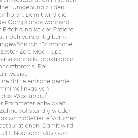
ren Restauration in seinen
einer Umgebung zu den
nholen. Damit wird die
 die Compliance während
Erfahrung ist der Patient
t noch vorsichtig beim
 ungewöhnlich für manche
rzester Zeit. Mock-ups
ine schnelle, praktikable
narztpraxis. Bei
alinvasive
ne dritte entscheidende
e minimalinvasiven
r das Wax-up auf
r Parameter entwickelt,
 Zähne vollständig wieder
Das so modellierte Volumen
estaurationen. Damit wird
stellt. Nachdem das (vom