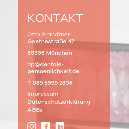
KONTAKT
Otto Prandtner
Goethestraße 47
80336 München
op@dentale-
persoenlichkeit.de
T 089 5999 2805
Impressum
Datenschutzerklärung
AGBs