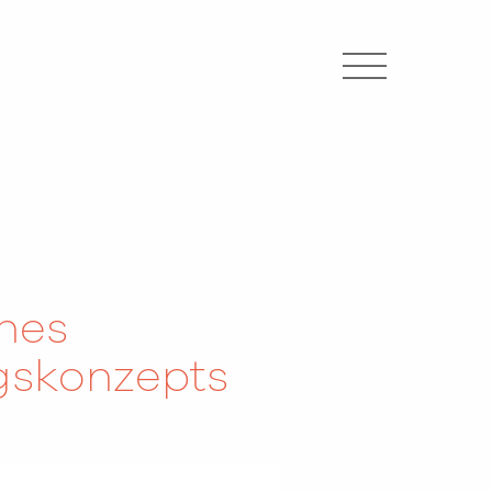
nes
gskonzepts