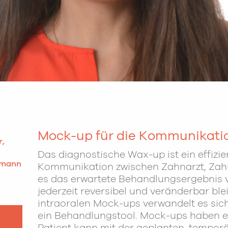
Mock-up für die Kommunikati
r,
Das diagnostische Wax-up ist ein effizien
ermann
Kommunikation zwischen Zahnarzt, Zahn
es das erwartete Behandlungsergebnis 
jederzeit reversibel und veränderbar blei
intraoralen Mock-ups verwandelt es sic
ein Behandlungstool. Mock-ups haben e